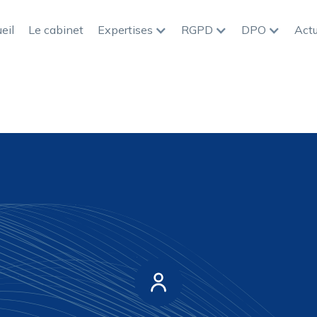
eil
Le cabinet
Expertises
RGPD
DPO
Actu